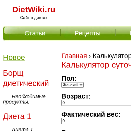
DietWiki.ru
Сайт о диетах
Статьи
Рецепты
Главное меню
Главная
› Калькулято
Новое
Калькулятор суто
Борщ
Пол:
диетический
Возраст:
Необходимые
продукты:
Фактический вес:
Диета 1
Диета 1