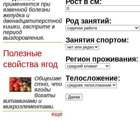
Рост в см:
применяется при
язвенной болезни
желудка и
Род занятий:
двенадцатиперстной
кишки, гастрите в
период
выздоровления.
Занятия спортом:
Полезные
Регион проживания:
свойства ягод
Телосложение:
Общеизве
стно, что
ягоды
богаты
витаминами и
микроэлементами.
еще