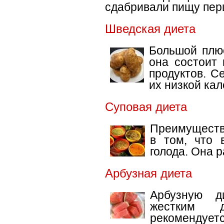
сдабривали пищу пер
Шведская диета
Большой плюс
она состоит
продуктов. С
их низкой ка
Суповая диета
Преимуществ
в том, что 
голода. Она 
Арбузная диета
Арбузную д
жестким 
рекомендуетс