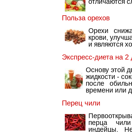
отличаются с
Польза орехов
Орехи снижа
крови, улучш
и являются х
Экспресс-диета на 2
Основу этой д
жидкости - со
после обильн
времени или д
Перец чили
Первооткрыв
перца чили
индейцы. Н