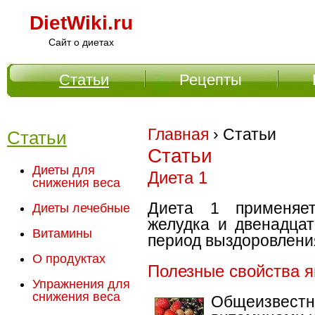
DietWiki.ru
Сайт о диетах
Статьи
Рецепты
Главное меню
Главная
› Статьи
Статьи
Статьи
Диеты для
Диета 1
снижения веса
Диета 1 применяет
Диеты лечебные
желудка и двенадцат
Витамины
период выздоровлени
О продуктах
Полезные свойства я
Упражнения для
снижения веса
Общеизвес