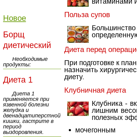
витаминами 
Польза супов
Новое
Большинс
Борщ
определенную
диетический
Диета перед операци
Необходимые
При подготовке к пла
продукты:
назначить хирургиче
диету.
Диета 1
Клубничная диета
Диета 1
применяется при
Клубника - в
язвенной болезни
лишним весо
желудка и
двенадцатиперстной
полезных эф
кишки, гастрите в
период
мочегонным
выздоровления.