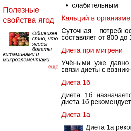
слабительным
Полезные
Кальций в организме
свойства ягод
Суточная потребно
Общеизве
составляет от 800 до 
стно, что
ягоды
богаты
Диета при мигрени
витаминами и
микроэлементами.
Учёными уже давно 
еще
связи диеты с возник
Диета 1б
Диета 1б назначае
диета 1б рекомендует
Диета 1а
Диета 1а реко