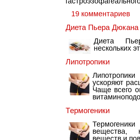
гастроэзофагеальног
19 комментариев
Диета Пьера Дюкана
Диета Пье
нескольких эт
Липотропики
Липотропики
ускоряют рас
Чаще всего о
витаминопод
Термогеники
Термогеники
вещества, 
веществ и по