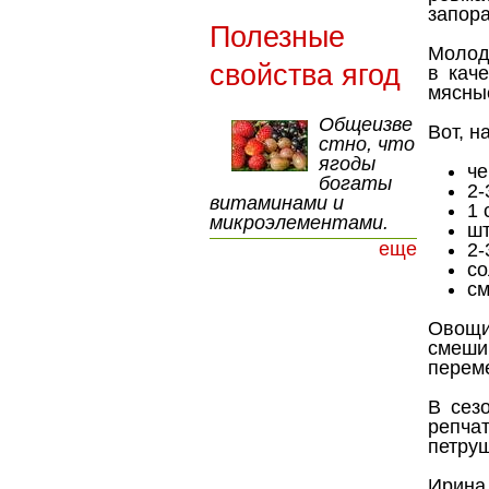
запора
Полезные
Молоды
свойства ягод
в кач
мясны
Общеизве
Вот, н
стно, что
ягоды
че
богаты
2-
витаминами и
1 
микроэлементами.
шт
еще
2-
со
см
Овощи
смеш
переме
В сез
репча
петруш
Ирина