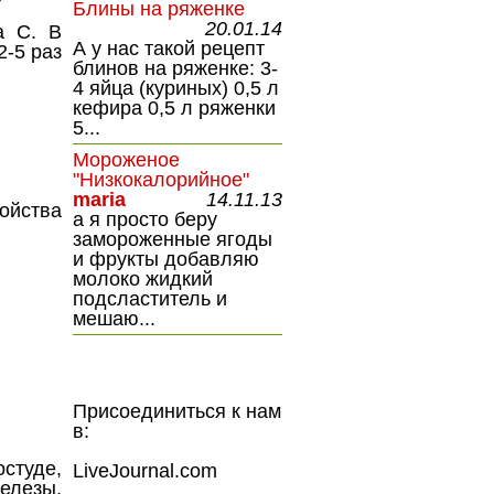
Блины на ряженке
20.01.14
а С. В
А у нас такой рецепт
2-5 раз
блинов на ряженке: 3-
4 яйца (куриных) 0,5 л
кефира 0,5 л ряженки
5...
Мороженое
"Низкокалорийное"
maria
14.11.13
ойства
а я просто беру
замороженные ягоды
и фрукты добавляю
молоко жидкий
подсластитель и
мешаю...
Присоединиться к нам
в:
студе,
LiveJournal.com
елезы,