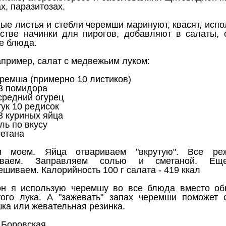
х, паразитозах.
е листья и стебли черемши маринуют, квасят, испо
естве начинки для пирогов, добавляют в салаты, 
е блюда.
апример, салат с медвежьим луком:
ремша (примерно 10 листиков)
3 помидора
средний огурец
ук 10 редисок
3 куриных яйца
ль по вкусу
етана
 моем. Яйца отвариваем "вкрутую". Все ре
иваем. Заправляем солью и сметаной. Ещ
шиваем. Калорийность 100 г салата - 419 ккал
он я использую черемшу во все блюда вместо об
того лука. А "зажевать" запах черемши поможет 
ка или жевательная резинка.
 Боровская