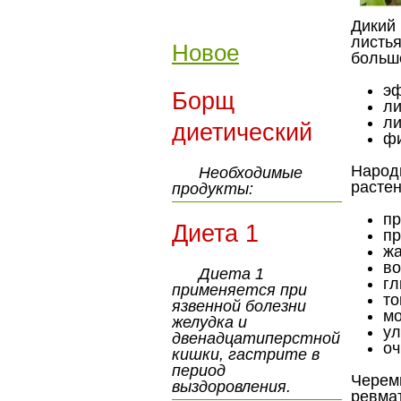
Дикий
листья
Новое
больше
э
Борщ
ли
л
диетический
ф
Народ
Необходимые
растен
продукты:
пр
Диета 1
пр
ж
во
Диета 1
гл
применяется при
т
язвенной болезни
мо
желудка и
у
двенадцатиперстной
о
кишки, гастрите в
период
Черем
выздоровления.
ревма