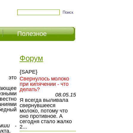
Полезное
Форум
{SAPE}
то
Свернулось молоко
при кипячении - что
ающее
делать?
ными
08.05.15
вестно
Я всегда выливала
ниями
свернувшееся
обедный
молоко, потому что
оно противное. А
сегодня стало жалко
емши
-
2...
укта.