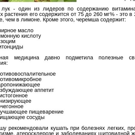
 лук - один из лидеров по содержанию витамин
х растения его содержится от 75 до 260 мг% - это в 
, чем в лимоне. Кроме этого, черемша содержит:
фирное масло
монную кислоту
изоцим
итонциды
ная медицина давно подметила полезные св
ия:
отивовоспалительное
отивомикробное
аропонижающее
збуждающее аппетит
истогонное
онизирующее
чегонное
лучшающее пищеварение
чищающее сосуды
шу рекомендовали кушать при болезнях легких, про
тизме, атеросклерозе и заболеваниях щитовидной ж