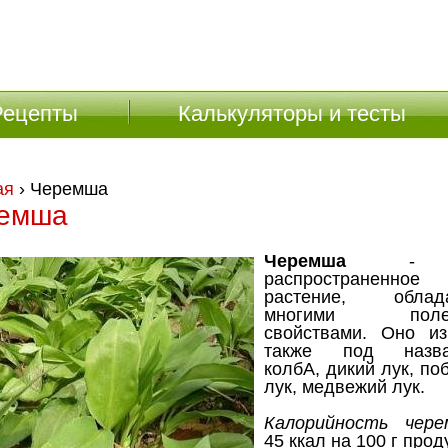
Рецепты
Калькуляторы и тесты
ая
› Черемша
емша
Черемша
- э
распространенное
растение, облад
многими полез
свойствами. Оно из
также под назва
колбА, дикий лук, п
лук, медвежий лук.
Калорийность чер
45 ккал на 100 г прод