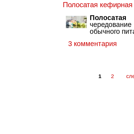
Полосатая кефирная
Полосатая
чередование
обычного пит
3 комментария
1
2
сл