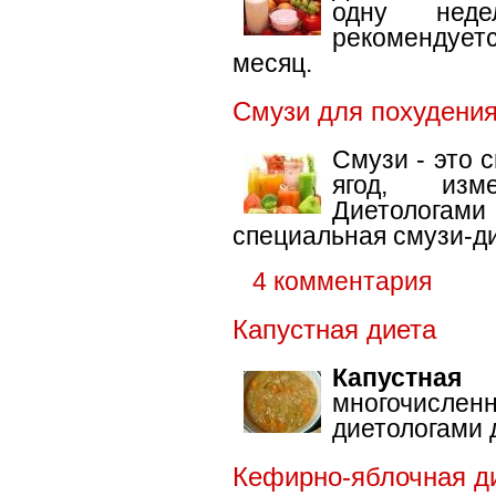
одну нед
рекомендует
месяц.
Смузи для похудени
Смузи - это 
ягод, изм
Диетолог
специальная смузи-ди
4 комментария
Капустная диета
Капустная
многочисле
диетологами 
Кефирно-яблочная д