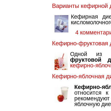
Варианты кефирной 
Кефирная дие
кисломолочного
4 комментар
Кефирно-фруктовая 
Одной из р
фруктовой д
кефирно-яблоч
Кефирно-яблочная ди
Кефирно-яб
относится к
рекоменду
яблочную диет