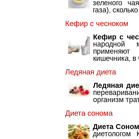
зеленого ча
газа), скольк
Кефир с чесноком
Кефир с че
народной 
применяют 
кишечника, в
Ледяная диета
Ледяная дие
перевариван
организм тра
Диета сонома
Диета Соно
диетологом 