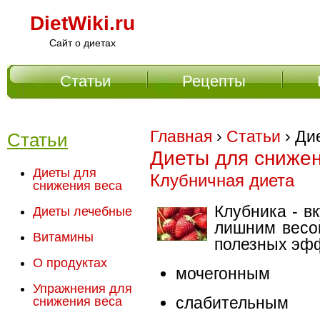
DietWiki.ru
Сайт о диетах
Статьи
Рецепты
Главное меню
Главная
›
Статьи
› Ди
Статьи
Диеты для снижен
Диеты для
Клубничная диета
снижения веса
Клубника - в
Диеты лечебные
лишним весо
Витамины
полезных эф
О продуктах
мочегонным
Упражнения для
слабительным
снижения веса