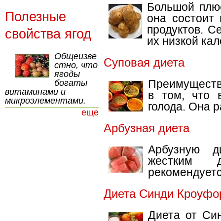
Большой плюс
Полезные
она состоит
продуктов. С
свойства ягод
их низкой ка
Общеизве
Суповая диета
стно, что
ягоды
Преимуществ
богаты
витаминами и
в том, что 
микроэлементами.
голода. Она 
еще
Арбузная диета
Арбузную д
жестким 
рекомендуетс
Диета Синди Кроуфо
Диета от Си