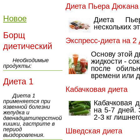
Диета Пьера Дюкана
Новое
Диета Пье
нескольких эт
Борщ
Экспресс-диета на 2
диетический
Основу этой д
Необходимые
жидкости - со
продукты:
после обильн
времени или д
Диета 1
Кабачковая диета
Диета 1
применяется при
Кабачковая д
язвенной болезни
на 5-7 дней.
желудка и
2-3 кг лишнег
двенадцатиперстной
кишки, гастрите в
период
Шведская диета
выздоровления.