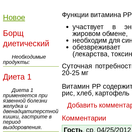
Функции витамина РР
Новое
участвует в эн
Борщ
жировом обмене,
необходим для син
диетический
обезвреживае
(лекарства, токси
Необходимые
продукты:
Суточная потребност
20-25 мг
Диета 1
Витамин РР содержитс
Диета 1
рис, хлеб, картофель
применяется при
язвенной болезни
Добавить коммента
желудка и
двенадцатиперстной
кишки, гастрите в
Комментарии
период
выздоровления.
Гость
, ср, 04/25/2012