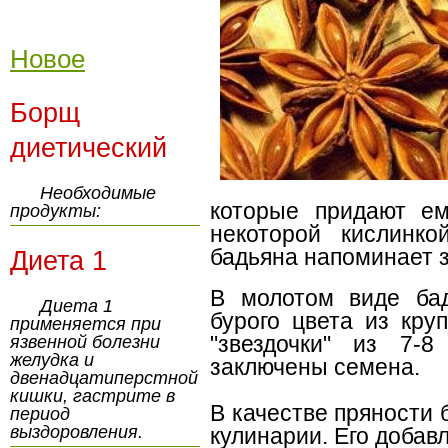
Новое
Борщ
диетический
Необходимые
которые придают ем
продукты:
некоторой кислинк
бадьяна напоминает з
Диета 1
В молотом виде бад
Диета 1
бурого цвета из кру
применяется при
"звездочки" из 7-8
язвенной болезни
желудка и
заключены семена.
двенадцатиперстной
кишки, гастрите в
В качестве пряности 
период
выздоровления.
кулинарии. Его добавл