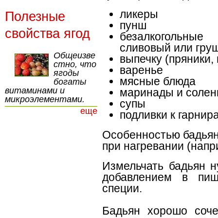
ликеры
Полезные
пунш
свойства ягод
безалкогольные
сливовый или гру
Общеизве
выпечку (пряники,
стно, что
варенье
ягоды
мясные блюда
богаты
витаминами и
маринады и солен
микроэлементами.
супы
еще
подливки к гарнир
Особенностью бадьян
при нагревании (напр
Измельчать бадьян н
добавлением в пищ
специи.
Бадьян хорошо соче