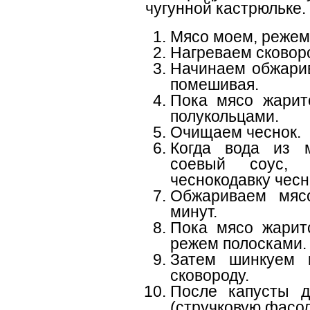
чугунной кастрюльке.
Мясо моем, режем
Нагреваем сковор
Начинаем обжарив
помешивая.
Пока мясо жарит
полукольцами.
Очищаем чеснок.
Когда вода из м
соевый соус, 
чеснокодавку чесн
Обжариваем мяс
минут.
Пока мясо жарит
режем полосками. 
Затем шинкуем 
сковороду.
После капусты д
(стручковую фасол