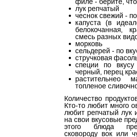
филе - берите, что
лук репчатый
чеснок свежий - по
капуста (в идеал
белокочанная, к
смесь разных вид
морковь
сельдерей - по вку
стручковая фасол
специи по вкусу
черный, перец кра
растительнео 
топленое сливочн
Количество продукто
Кто-то любит много о
любит репчатый лук 
на свои вкусовые пре
этого блюда пред
сковороду вок или ч