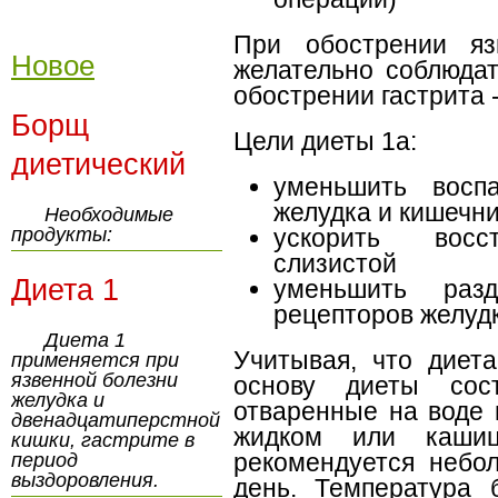
При обострении яз
Новое
желательно соблюдат
обострении гастрита -
Борщ
Цели диеты 1а:
диетический
уменьшить воспа
желудка и кишечн
Необходимые
продукты:
ускорить восс
слизистой
Диета 1
уменьшить раз
рецепторов желуд
Диета 1
Учитывая, что диет
применяется при
язвенной болезни
основу диеты сост
желудка и
отваренные на воде 
двенадцатиперстной
жидком или кашиц
кишки, гастрите в
рекомендуется небо
период
выздоровления.
день. Температура 