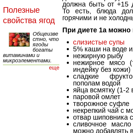
должна быть от +15 
Полезные
То есть, блюда до
горячими и не холодн
свойства ягод
При диете 1а можно
Общеизве
стно, что
слизистые супы
ягоды
5% каши на воде 
богаты
нежирную рыбу
витаминами и
микроэлементами.
нежирное мясо (т
еще
индейку без кожи)
сладкие фрукт
пополам водой
яйца всмятку (1-2 
паровой омлет
творожное суфле
некрепкий чай с м
отвар шиповника 
сливочное масло
можно добавлять в