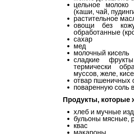
цельное молоко 
(каши, чай, пудинги
растительное мас
овощи без кож
обработанные (кр
сахар
мед
молочный кисель
сладкие фрукт
термически обр
муссов, желе, кисе
отвар пшеничных 
поваренную соль 
Продукты, которые 
хлеб и мучные из
бульоны мясные, 
квас
макароны