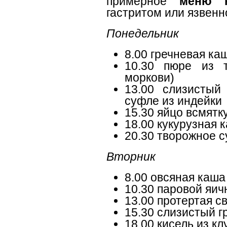
примерное
меню 
гастритом или язвенн
Понедельник
8.00 гречневая ка
10.30 пюре из т
моркови)
13.00 слизистый
суфле из индейки
15.30 яйцо всмятк
18.00 кукурузная 
20.30 творожное 
Вторник
8.00 овсяная каша
10.30 паровой яи
13.00 протертая с
15.30 слизистый г
18.00 кисель из кл