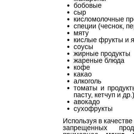
бобовые
сыр
кисломолочные пр
специи (чеснок, пер
мяту
кислые фрукты и 
соусы
жирные продукты
жареные блюда
кофе
какао
алкоголь
томаты и продукт
пасту, кетчуп и др.
авокадо
сухофрукты
Используя в качеств
запрещенных прод