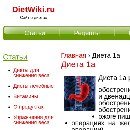
DietWiki.ru
Сайт о диетах
Статьи
Рецепты
Главное меню
Главная
› Диета 1а
Статьи
Диета 1а
Диеты для
снижения веса
Диета 1а 
Диеты лечебные
обострен
и двенад
Витамины
обострени
О продуктах
обострени
ожоге пи
Упражнения для
операциях на жел
снижения веса
операции)