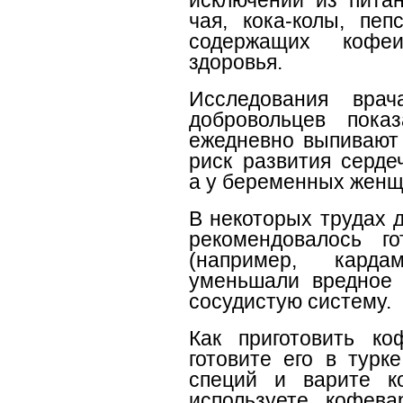
исключении из питан
чая, кока-колы, пеп
содержащих кофеи
здоровья.
Исследования вр
добровольцев пока
ежедневно выпивают 
риск развития серде
а у беременных женщ
В некоторых трудах 
рекомендовалось г
(например, кард
уменьшали вредное 
сосудистую систему.
Как приготовить к
готовите его в турк
специй и варите к
используете кофева