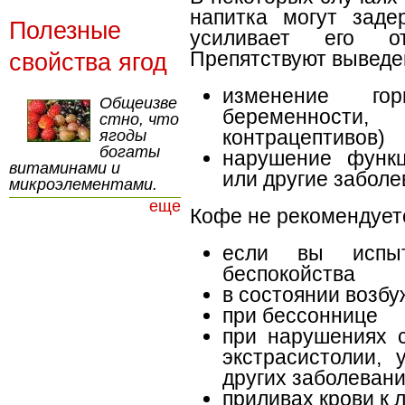
напитка могут заде
Полезные
усиливает его отр
Препятствуют выведе
свойства ягод
изменение го
Общеизве
беременности
стно, что
контрацептивов)
ягоды
богаты
нарушение функц
витаминами и
или другие заболе
микроэлементами.
еще
Кофе не рекомендует
если вы испыт
беспокойства
в состоянии возб
при бессоннице
при нарушениях с
экстрасистолии,
других заболеван
приливах крови к 