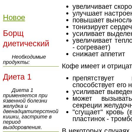
увеличивает скоро
улучшает настрое
Новое
повышает выносл
тонизирует серде
Борщ
усиливает выделе
увеличивает тепл
диетический
- согревает)
снижает аппетит
Необходимые
продукты:
Кофе имеет и отрицат
Диета 1
препятствуе
способствует его 
Диета 1
усиливает выведен
применяется при
может вызыват
язвенной болезни
секреции желудочн
желудка и
"сгущает" кровь 
двенадцатиперстной
кишки, гастрите в
пластинок - тромб
период
выздоровления.
В некоторых случаях