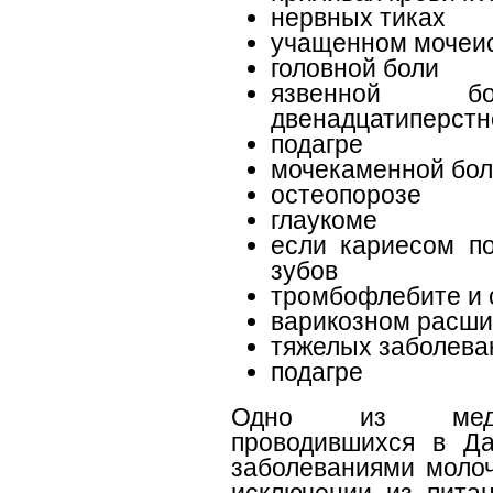
нервных тиках
учащенном мочеи
головной боли
язвенной б
двенадцатиперстн
подагре
мочекаменной бол
остеопорозе
глаукоме
если кариесом п
зубов
тромбофлебите и 
варикозном расши
тяжелых заболева
подагре
Одно из медици
проводившихся в Да
заболеваниями моло