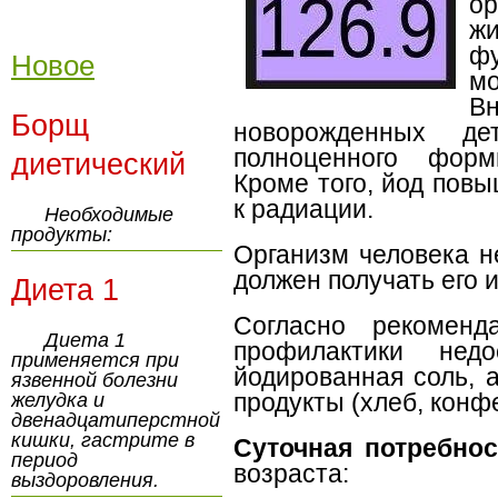
о
ж
ф
Новое
м
В
Борщ
новорожденных д
полноценного форм
диетический
Кроме того, йод пов
к радиации.
Необходимые
продукты:
Организм человека н
должен получать его и
Диета 1
Согласно рекоменд
Диета 1
профилактики недо
применяется при
йодированная соль, 
язвенной болезни
продукты (хлеб, конфет
желудка и
двенадцатиперстной
кишки, гастрите в
Суточная потребнос
период
возраста:
выздоровления.