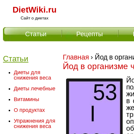
DietWiki.ru
Сайт о диетах
Статьи
Рецепты
Главное меню
Главная
› Йод в орга
Статьи
Йод в организме 
Диеты для
снижения веса
Й
по
Диеты лечебные
жи
Витамины
в 
ж
О продуктах
тр
о
Упражнения для
снижения веса
о