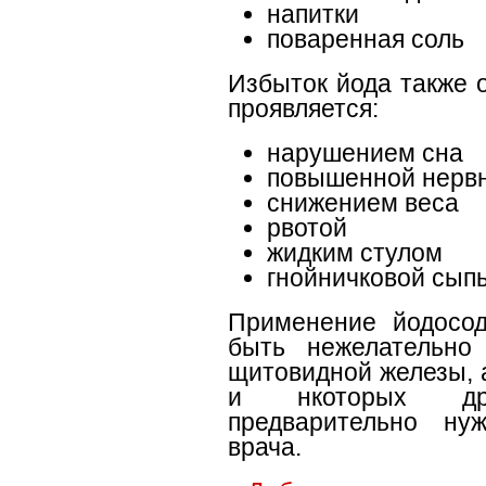
напитки
поваренная соль
Избыток йода также о
проявляется:
нарушением сна
повышенной нерв
снижением веса
рвотой
жидким стулом
гнойничковой сып
Применение йодосо
быть нежелательно 
щитовидной железы, 
и нкоторых друг
предварительно ну
врача.