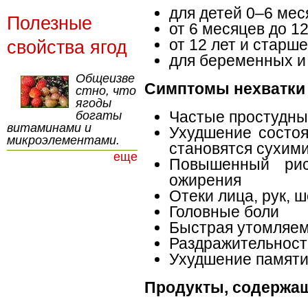
для детей 0–6 мес
Полезные
от 6 месяцев до 12
от 12 лет и старше
свойства ягод
для беременных и 
Общеизве
Симптомы нехватки 
стно, что
ягоды
Частые простудны
богаты
витаминами и
Ухудшение состоя
микроэлементами.
становятся сухими
еще
Повышенный риск
ожирения
Отеки лица, рук, 
Головные боли
Быстрая утомляем
Раздражительност
Ухудшение памяти
Продукты, содержа