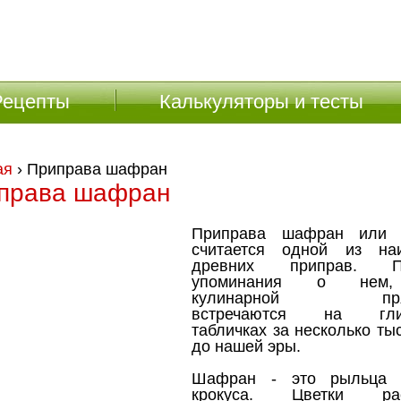
Рецепты
Калькуляторы и тесты
ая
› Приправа шафран
права шафран
Приправа шафран или 
считается одной из на
древних приправ. П
упоминания о нем
кулинарной прян
встречаются на гли
табличках за несколько ты
до нашей эры.
Шафран - это рыльца 
крокуса. Цветки рас