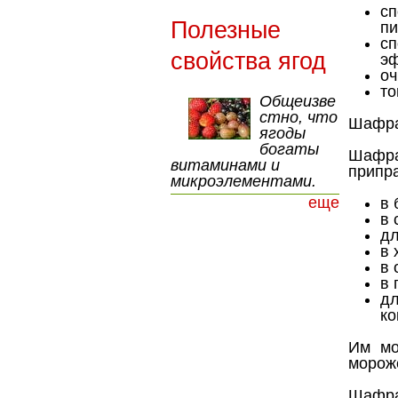
сп
Полезные
п
с
свойства ягод
э
оч
то
Общеизве
стно, что
Шафра
ягоды
богаты
Шафран
витаминами и
припр
микроэлементами.
еще
в 
в 
дл
в 
в
в 
д
ко
Им мо
морож
Шафра