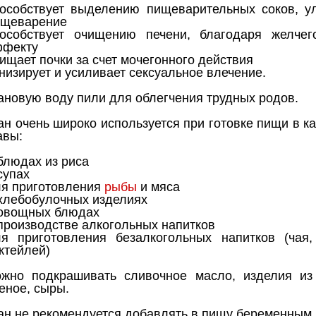
особствует выделению пищеварительных соков, у
ищеварение
пособствует очищению печени, благодаря желчег
ффекту
ищает почки за счет мочегонного действия
низирует и усиливает сексуальное влечение.
новую воду пили для облегчения трудных родов.
 очень широко используется при готовке пищи в ка
авы:
блюдах из риса
супах
я приготовления
рыбы
и мяса
хлебобулочных изделиях
 овощных блюдах
производстве алкогольных напитков
ля приготовления безалкогольных напитков (чая
ктейлей)
жно подкрашивать сливочное масло, изделия из 
еное, сыры.
н не рекомендуется добавлять в пищу беременным.