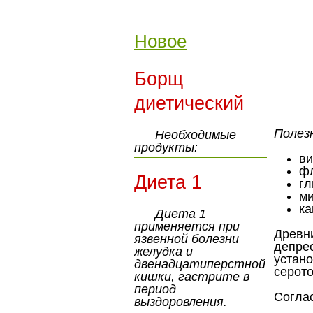
Новое
Борщ
диетический
Полез
Необходимые
продукты:
ви
ф
Диета 1
гл
ми
ка
Диета 1
применяется при
Древн
язвенной болезни
депр
желудка и
устано
двенадцатиперстной
серото
кишки, гастрите в
период
Согла
выздоровления.