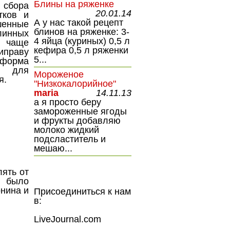
Блины на ряженке
 сбора
20.01.14
тков и
А у нас такой рецепт
енные
блинов на ряженке: 3-
инных
4 яйца (куриных) 0,5 л
, чаще
кефира 0,5 л ряженки
риправу
5...
 форма
 для
Мороженое
я.
"Низкокалорийное"
maria
14.11.13
а я просто беру
замороженные ягоды
и фрукты добавляю
молоко жидкий
подсластитель и
мешаю...
ять от
 было
онина и
Присоединиться к нам
в:
LiveJournal.com