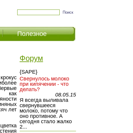
Полезное
Форум
{SAPE}
крокус
Свернулось молоко
иболее
при кипячении - что
ервые
делать?
, как
08.05.15
ости
Я всегда выливала
няных
свернувшееся
сяч лет
молоко, потому что
оно противное. А
сегодня стало жалко
цветка
2...
тения