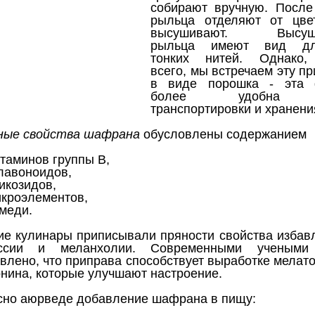
собирают вручную. После
рыльца отделяют от цве
высушивают. Высуш
рыльца имеют вид дл
тонких нитей. Однако
всего, мы встречаем эту п
в виде порошка - эта
более удобна
транспортировки и хранени
ные свойства шафрана
обусловлены содержанием
таминов группы В,
лавоноидов,
икозидов,
кроэлементов,
меди.
ие кулинары приписывали пряности свойства избавл
ессии и меланхолии. Современными учеными
влено, что приправа способствует выработке мелат
нина, которые улучшают настроение.
сно аюрведе добавление шафрана в пищу: