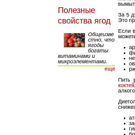
вымыт
Полезные
За 5 д
свойства ягод
Это пр
Если в
Общеизве
можете
стно, что
ягоды
ар
богаты
фи
витаминами и
не
микроэлементами.
ов
еще
рж
Пить 
коктей
алког
Дието
снижен
ат
за
ги
бо