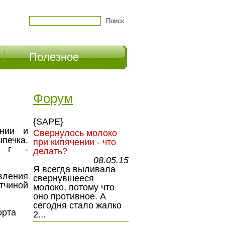
Полезное
Форум
{SAPE}
ении и
Свернулось молоко
чка.
при кипячении - что
0 г -
делать?
08.05.15
Я всегда выливала
ения
свернувшееся
чиной
молоко, потому что
оно противное. А
сегодня стало жалко
орта
2...