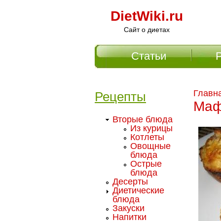
DietWiki.ru
Сайт о диетах
Статьи
Главное меню
Главн
Рецепты
Маф
Вторые блюда
Из курицы
Котлеты
Овощные
блюда
Острые
блюда
Десерты
Диетические
блюда
Закуски
Напитки