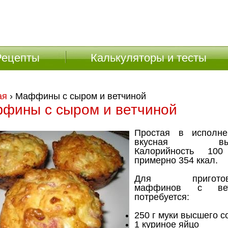
Рецепты
Калькуляторы и тесты
ая
› Маффины с сыром и ветчиной
фины с сыром и ветчиной
Простая в исполн
вкусная выпе
Калорийность 10
примерно 354 ккал.
Для приготовл
маффинов с вет
потребуется:
250 г муки высшего с
1 куриное яйцо