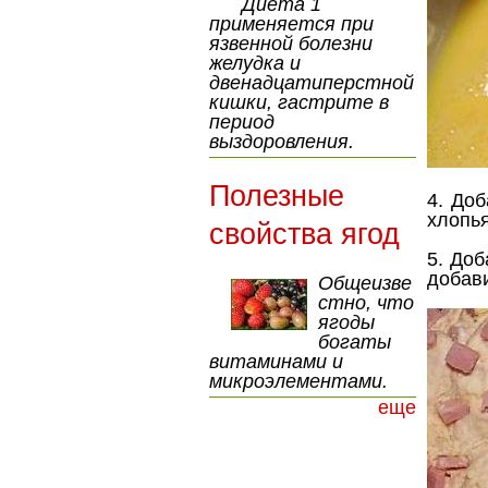
Диета 1
применяется при
язвенной болезни
желудка и
двенадцатиперстной
кишки, гастрите в
период
выздоровления.
Полезные
4. Доб
хлопь
свойства ягод
5. Доб
добав
Общеизве
стно, что
ягоды
богаты
витаминами и
микроэлементами.
еще