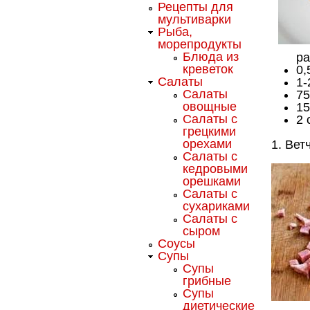
Рецепты для
мультиварки
Рыба,
морепродукты
Блюда из
ра
креветок
0,
Салаты
1-
Салаты
75
овощные
15
Салаты с
2 
грецкими
орехами
1. Вет
Салаты с
кедровыми
орешками
Салаты с
сухариками
Салаты с
сыром
Соусы
Супы
Супы
грибные
Супы
диетические