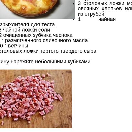
3 столовых ложки м
овсяных хлопьев ил
из отрубей
1 чайная л
зрыхлителя для теста
5 чайной ложки соли
2 очищенных зубчика чеснока
 г размягченного сливочного масла
0 г ветчины
столовых ложки тертого твердого сыра
чину нарежьте небольшими кубиками