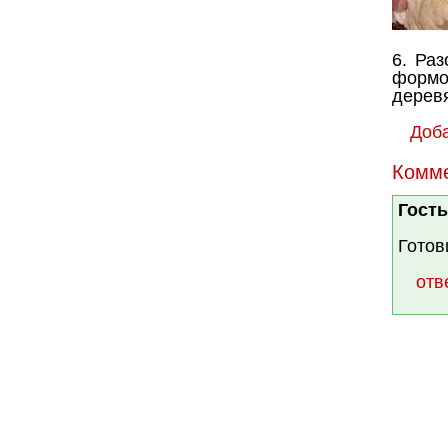
6. Раз
формо
деревя
Доб
Комм
Гость
Готов
отв