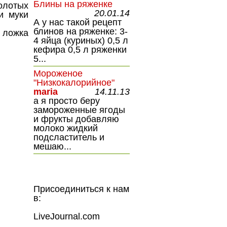
Блины на ряженке
олотых
20.01.14
и муки
А у нас такой рецепт
блинов на ряженке: 3-
ожка
4 яйца (куриных) 0,5 л
кефира 0,5 л ряженки
5...
Мороженое
"Низкокалорийное"
maria
14.11.13
а я просто беру
замороженные ягоды
и фрукты добавляю
молоко жидкий
подсластитель и
мешаю...
Присоединиться к нам
в:
LiveJournal.com