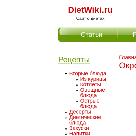
DietWiki.ru
Сайт о диетах
Статьи
Главное меню
Главн
Рецепты
Окр
Вторые блюда
Из курицы
Котлеты
Овощные
блюда
Острые
блюда
Десерты
Диетические
блюда
Закуски
Напитки