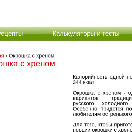
Рецепты
Калькуляторы и тесты
ая
› Окрошка с хреном
ошка с хреном
Калорийность одной по
344 ккал
Окрошка с хреном - о
вариантов традици
русского холодного
Особенно придется по
любителям остренького
Для того, чтобы пригот
порции окрошки с хрен