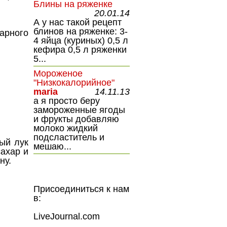
Блины на ряженке
20.01.14
А у нас такой рецепт
блинов на ряженке: 3-
ного
4 яйца (куриных) 0,5 л
кефира 0,5 л ряженки
5...
Мороженое
"Низкокалорийное"
maria
14.11.13
а я просто беру
замороженные ягоды
и фрукты добавляю
молоко жидкий
подсластитель и
ный лук
мешаю...
сахар и
ну.
Присоединиться к нам
в:
LiveJournal.com