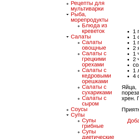
Рецепты для
мультиварки
Рыба,
морепродукты
Блюда из
креветок
1 
Салаты
1 
Салаты
1 
овощные
2 
Салаты с
1 
грецкими
2 
орехами
со
Салаты с
1 
кедровыми
4 
орешками
Салаты с
Яйца, 
сухариками
пореза
Салаты с
хрен. 
сыром
Соусы
Приятн
Супы
Супы
Доб
грибные
Супы
диетические