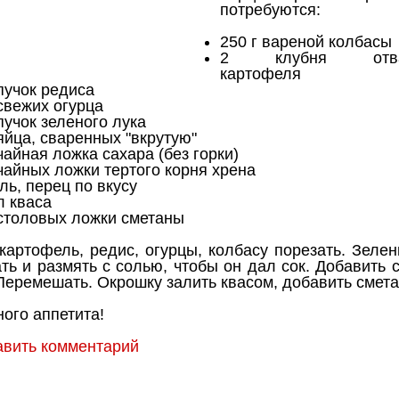
потребуются:
250 г вареной колбасы
2 клубня отвар
картофеля
пучок редиса
свежих огурца
пучок зеленого лука
яйца, сваренных "вкрутую"
чайная ложка сахара (без горки)
чайных ложки тертого корня хрена
ль, перец по вкусу
л кваса
столовых ложки сметаны
картофель, редис, огурцы, колбасу порезать. Зеле
ть и размять с солью, чтобы он дал сок. Добавить 
Перемешать. Окрошку залить квасом, добавить смета
ого аппетита!
авить комментарий