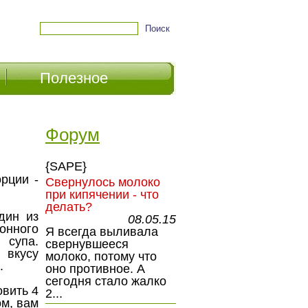
Полезное
Форум
{SAPE}
рции -
Свернулось молоко
при кипячении - что
делать?
дин из
08.05.15
онного
Я всегда выливала
 супа.
свернувшееся
 вкусу
молоко, потому что
.
оно противное. А
сегодня стало жалко
овить 4
2...
ом, вам