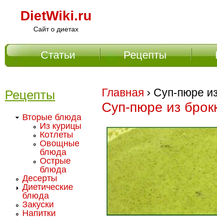
DietWiki.ru
Сайт о диетах
Статьи
Рецепты
Главное меню
Главная
› Суп-пюре и
Рецепты
Суп-пюре из брок
Вторые блюда
Из курицы
Котлеты
Овощные
блюда
Острые
блюда
Десерты
Диетические
блюда
Закуски
Напитки