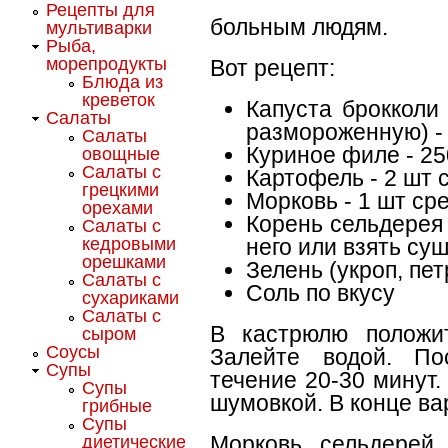
Рецепты для
больным людям.
мультиварки
Рыба,
морепродукты
Вот рецепт:
Блюда из
креветок
Капуста брокколи
Салаты
размороженную) - 
Салаты
Куриное филе - 25
овощные
Салаты с
Картофель - 2 шт 
грецкими
Морковь - 1 шт ср
орехами
Корень сельдерея
Салаты с
кедровыми
него или взять су
орешками
Зелень (укроп, пе
Салаты с
Соль по вкусу
сухариками
Салаты с
В кастрюлю положи
сыром
Соусы
Залейте водой. По
Супы
течение 20-30 минут
Супы
шумовкой. В конце ва
грибные
Супы
Морковь, сельдерей 
диетические