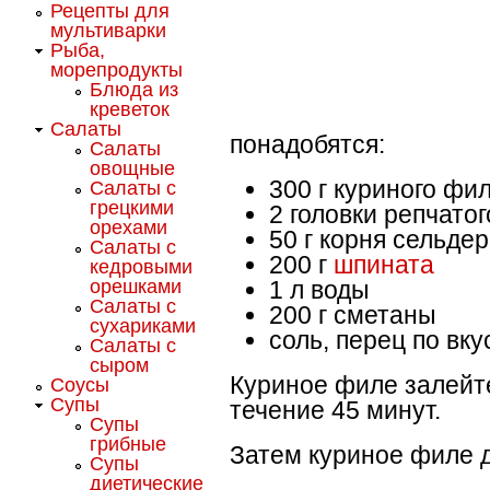
Рецепты для
мультиварки
Рыба,
морепродукты
Блюда из
креветок
Салаты
понадобятся:
Салаты
овощные
300 г куриного фи
Салаты с
грецкими
2 головки репчатог
орехами
50 г корня сельде
Салаты с
200 г
шпината
кедровыми
орешками
1 л воды
Салаты с
200 г сметаны
сухариками
соль, перец по вку
Салаты с
сыром
Куриное филе залейте
Соусы
Супы
течение 45 минут.
Супы
грибные
Затем куриное филе д
Супы
диетические