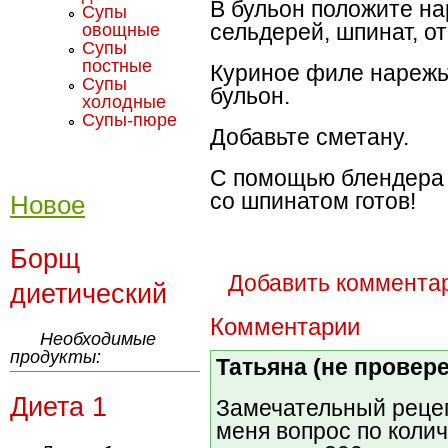
В бульон положите на
Супы
сельдерей, шпинат, от
овощные
Супы
постные
Куриное филе нарежьт
Супы
бульон.
холодные
Супы-пюре
Добавьте сметану.
С помощью блендера 
со шпинатом готов!
Новое
Борщ
Добавить коммента
диетический
Комментарии
Необходимые
продукты:
Татьяна (не провер
Диета 1
Замечательный рецеп
меня вопрос по колич