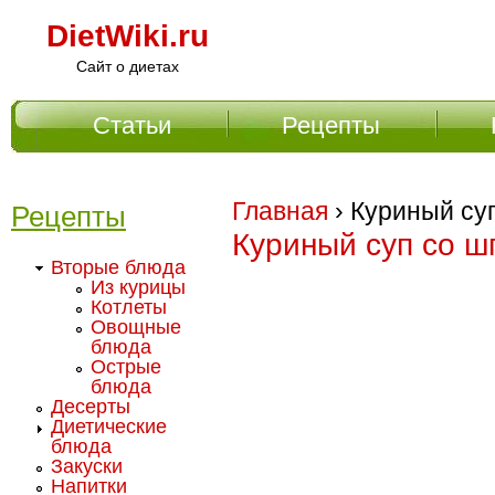
DietWiki.ru
Сайт о диетах
Статьи
Рецепты
Главное меню
Главная
› Куриный су
Рецепты
Куриный суп со ш
Вторые блюда
Из курицы
Котлеты
Овощные
блюда
Острые
блюда
Десерты
Диетические
блюда
Закуски
Напитки