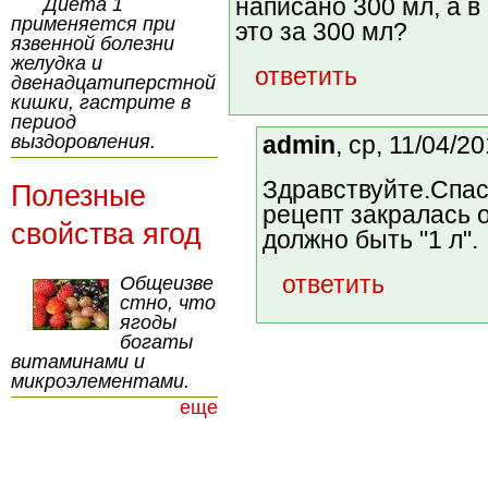
написано 300 мл, а в
Диета 1
применяется при
это за 300 мл?
язвенной болезни
желудка и
ответить
двенадцатиперстной
кишки, гастрите в
период
выздоровления.
admin
, ср, 11/04/2
Здравствуйте.Спас
Полезные
рецепт закралась о
свойства ягод
должно быть "1 л".
ответить
Общеизве
стно, что
ягоды
богаты
витаминами и
микроэлементами.
еще