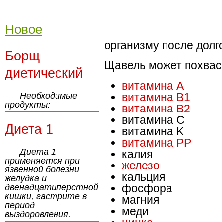
Новое
организму после долг
Борщ
Щавель может похвас
диетический
витамина А
Необходимые
витамина В1
продукты:
витамина В2
витамина С
Диета 1
витамина K
витамина PP
Диета 1
калия
применяется при
железо
язвенной болезни
кальция
желудка и
фосфора
двенадцатиперстной
кишки, гастрите в
магния
период
меди
выздоровления.