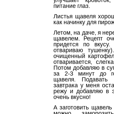
улучшает кровоток,
питание глаз.
Листья щавеля хорош
как начинку для пирож
Летом, на даче, я нер
щавелем. Рецепт оч
придется по вкусу.
отвариваю тушенку
очищенный картофел
отваривается, слегк
Потом добавляю в су
за 2-3 минут до г
щавеля. Подавать 
завтрака у меня ост
режу и добавляю в э
очень вкусно!
А заготовить щавель
можно заморозить