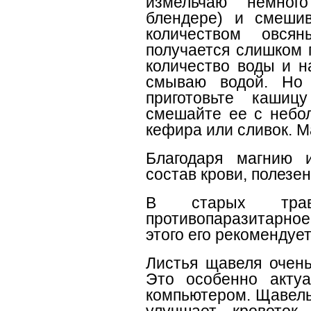
измельчаю немног
блендере) и смеши
количеством овся
получается слишком 
количество воды и н
смываю водой. Но
приготовьте кашиц
смешайте ее с небо
кефира или сливок. М
Благодаря магнию
состав крови, полезе
В старых трав
противопаразитарн
этого его рекомендуе
Листья щавеля очень
Это особенно актуа
компьютером. Щавель