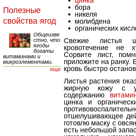
цинка
бора
Полезные
никеля
свойства ягод
молибдена
органических кисл
Общеизве
Свежие листья щ
стно, что
ягоды
кровотечение не х
богаты
Сорвите лист, пом
витаминами и
приложите на ранку. 
микроэлементами.
кровь быстро останов
еще
Листья растения ока
жирную кожу с уг
содержанию
витами
цинка и органическ
противовоспалит
отшелушивающее дейс
готовлю маску с овся
есть небольшой запа