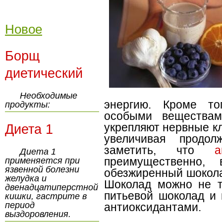
Новое
Борщ
диетический
Необходимые
энергию. Кроме то
продукты:
особыми веществ
укрепляют нервные кл
Диета 1
увеличивая продол
заметить, что
а
Диета 1
преимущественно,
применяется при
язвенной болезни
обезжиренный шокола
желудка и
Шоколад можно не то
двенадцатиперстной
питьевой шоколад и 
кишки, гастрите в
период
антиоксидантами.
выздоровления.