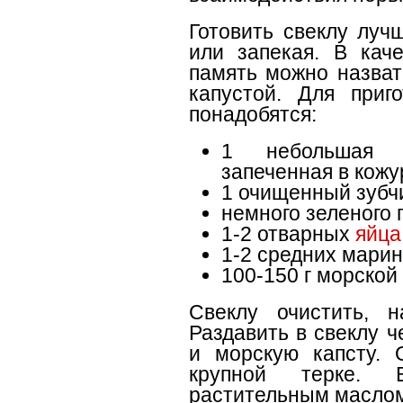
Готовить свеклу луч
или запекая. В кач
память можно назват
капустой. Для приг
понадобятся:
1 небольшая с
запеченная в кожу
1 очищенный зубчи
немного зеленого 
1-2 отварных
яйца
1-2 средних мари
100-150 г морской
Свеклу очистить, н
Раздавить в свеклу ч
и морскую капсту. 
крупной терке. 
растительным масло