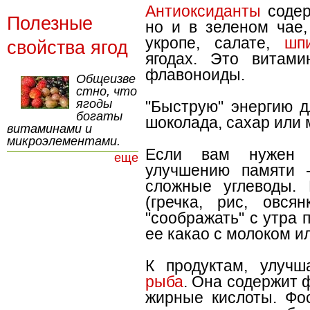
Антиоксиданты
содер
Полезные
но и в зеленом чае
укропе, салате,
шп
свойства ягод
ягодах. Это вита
флавоноиды.
Общеизве
стно, что
ягоды
"Быструю" энергию д
богаты
шоколада, сахар или 
витаминами и
микроэлементами.
Если вам нужен д
еще
улучшению памяти -
сложные углеводы.
(гречка, рис, овся
"соображать" с утра 
ее какао с молоком и
К продуктам, улуч
рыба
. Она содержит
жирные кислоты. Ф