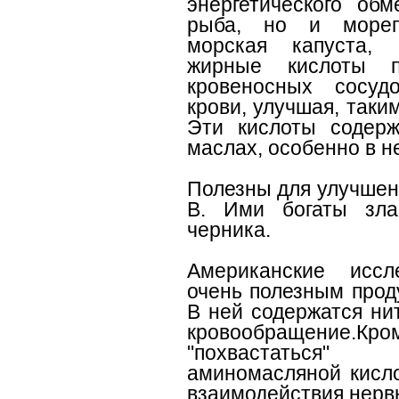
энергетического об
рыба, но и морепр
морская капуста, 
жирные кислоты по
кровеносных сосуд
крови, улучшая, таки
Эти кислоты содерж
маслах, особенно в 
Полезны для улучшен
В. Ими богаты злак
черника.
Американские исс
очень полезным прод
В ней содержатся ни
кровообращение.К
"похвастаться"
аминомасляной кисло
взаимодействия нерв